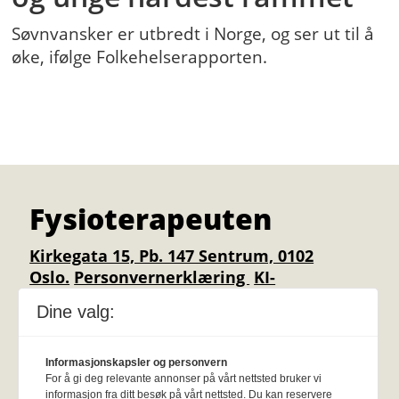
Søvnvansker er utbredt i Norge, og ser ut til å
øke, ifølge Folkehelserapporten.
Fysioterapeuten
Kirkegata 15, Pb. 147 Sentrum, 0102
Oslo.
Personvernerklæring
KI-
retningslinjer
Epost:
fysioterapeuten@fysi
Dine valg:
o.no.
Utgiver:
Norsk Fysioterapeutforbund
Annonsere
:
Her er info om annonsepriser
Informasjonskapsler og personvern
For å gi deg relevante annonser på vårt nettsted bruker vi
og frister
.
Stillingsannonse klikk her.
informasjon fra ditt besøk på vårt nettsted. Du kan reservere