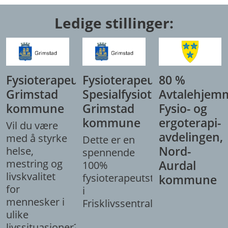
Ledige stillinger:
Fysioterapeut,
Fysioterapeut/
80 %
Grimstad
Spesialfysioterapeut,
Avtalehjem
kommune
Grimstad
Fysio- og
kommune
ergoterapi-
Vil du være
avdelingen,
med å styrke
Dette er en
Nord-
helse,
spennende
mestring og
Aurdal
100%
livskvalitet
fysioterapeutstilling
kommune
for
i
mennesker i
Frisklivssentralen.
ulike
livssituasjoner?